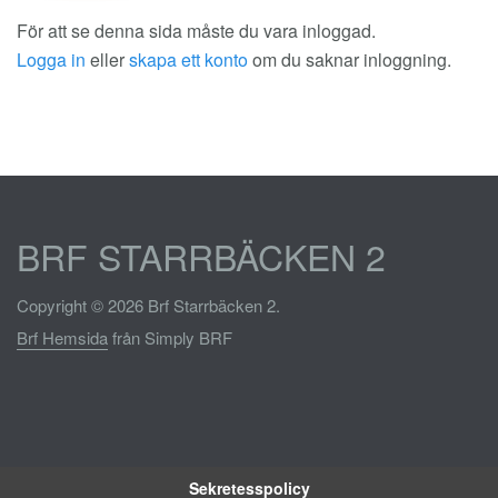
För att se denna sida måste du vara inloggad.
Logga in
eller
skapa ett konto
om du saknar inloggning.
BRF STARRBÄCKEN 2
Copyright © 2026 Brf Starrbäcken 2.
Brf Hemsida
från Simply BRF
Sekretesspolicy