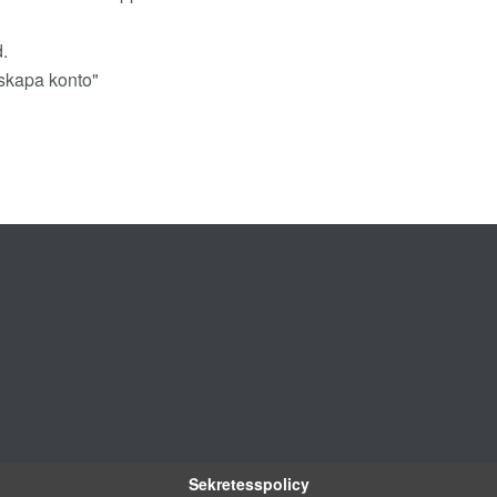
d.
 "skapa konto"
Sekretesspolicy