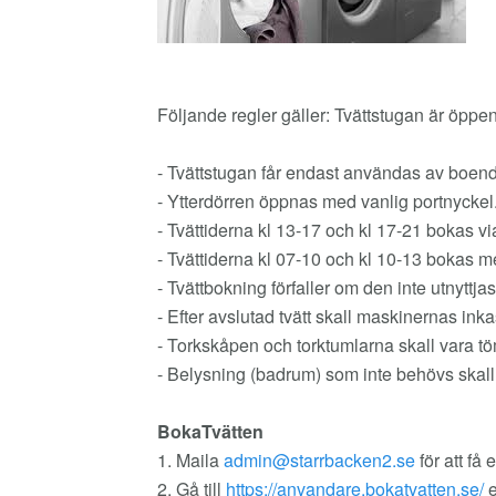
Följande regler gäller: Tvättstugan är öppe
- Tvättstugan får endast användas av boend
- Ytterdörren öppnas med vanlig portnyckel
- Tvättiderna kl 13-17 och kl 17-21 bokas v
- Tvättiderna kl 07-10 och kl 10-13 bokas me
- Tvättbokning förfaller om den inte utnyttja
- Efter avslutad tvätt skall maskinernas ink
- Torkskåpen och torktumlarna skall vara tö
- Belysning (badrum) som inte behövs skall
BokaTvätten
1. Maila
för att få
2. Gå till
https://anvandare.bokatvatten.se/
e