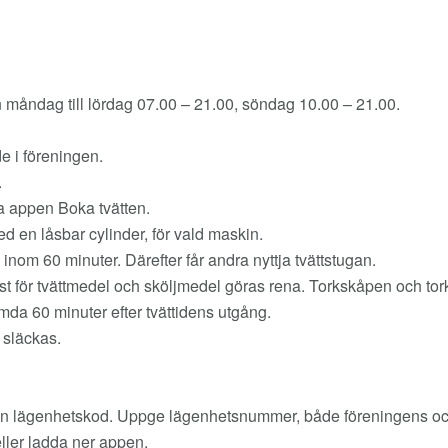
n måndag till lördag 07.00 – 21.00, söndag 10.00 – 21.00.
e i föreningen.
.
ia appen Boka tvätten.
d en låsbar cylinder, för vald maskin.
s inom 60 minuter. Därefter får andra nyttja tvättstugan.
ast för tvättmedel och sköljmedel göras rena. Torkskåpen och tork
mda 60 minuter efter tvättidens utgång.
 släckas.
 en lägenhetskod. Uppge lägenhetsnummer, både föreningens och
ller ladda ner appen.