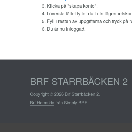
3. Klicka på "skapa konto".
4. I översta fältet fyller du i din lägenhetsko
5. Fyll i resten av uppgifterna och tryck på
6. Du är nu inloggad.
BRF STARRBÄCKEN 2
Copyright © 2026 Brf Starrbäcken 2.
Brf Hemsida
från Simply BRF